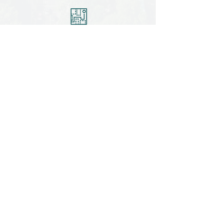
Unidades por proyecto:
15 a 45
Financiamiento:
Crédito Puente y Capital Privado
Teléfono
(55) 5664 2517
Redes